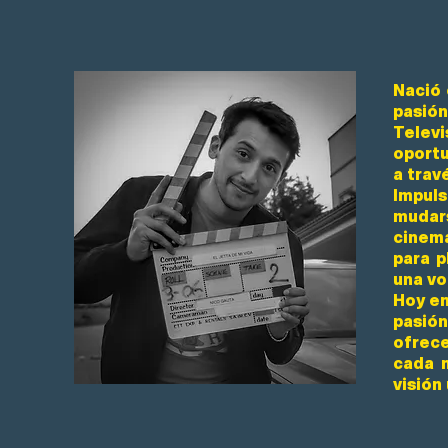
Nació
pasión
Telev
oportu
a trav
Impuls
mudars
cinema
para p
una vo
Hoy en
pasión
ofrece
cada 
visión 