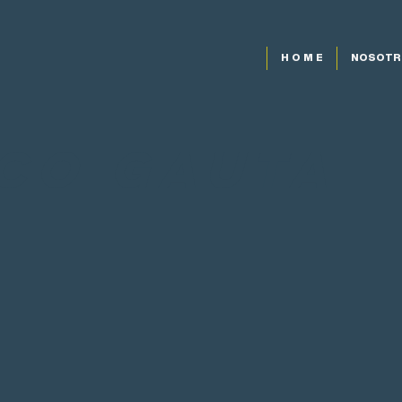
H O M E
NOSOTR
ico Gauta